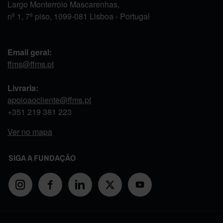
Largo Monterroio Mascarenhas,
nº 1, 7º piso, 1099-081 Lisboa - Portugal
Email geral:
ffms@ffms.pt
Livraria:
apoioaocliente@ffms.pt
+351
219 381 223
Ver no mapa
SIGA A FUNDAÇÃO