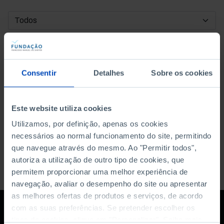
DATA DE INÍCIO
DATA DE FIM
Consentir
Detalhes
Sobre os cookies
ORDENAR POR
Este website utiliza cookies
Utilizamos, por definição, apenas os cookies
necessários ao normal funcionamento do site, permitindo
que navegue através do mesmo. Ao "Permitir todos",
autoriza a utilização de outro tipo de cookies, que
permitem proporcionar uma melhor experiência de
navegação, avaliar o desempenho do site ou apresentar
as melhores ofertas de produtos e serviços, de acordo
com as suas preferências. Se pretender escolher os
tipos de cookies, clique em "Personalizar". Saiba mais