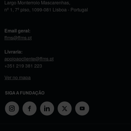
Largo Monterroio Mascarenhas,
nº 1, 7º piso, 1099-081 Lisboa - Portugal
Email geral:
ffms@ffms.pt
Livraria:
apoioaocliente@ffms.pt
+351
219 381 223
Ver no mapa
SIGA A FUNDAÇÃO