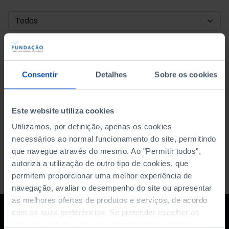
DATA DE INÍCIO
DATA DE FIM
Consentir
Detalhes
Sobre os cookies
ORDENAR POR
Este website utiliza cookies
Utilizamos, por definição, apenas os cookies
necessários ao normal funcionamento do site, permitindo
que navegue através do mesmo. Ao "Permitir todos",
autoriza a utilização de outro tipo de cookies, que
permitem proporcionar uma melhor experiência de
navegação, avaliar o desempenho do site ou apresentar
as melhores ofertas de produtos e serviços, de acordo
com as suas preferências. Se pretender escolher os
tipos de cookies, clique em "Personalizar". Saiba mais