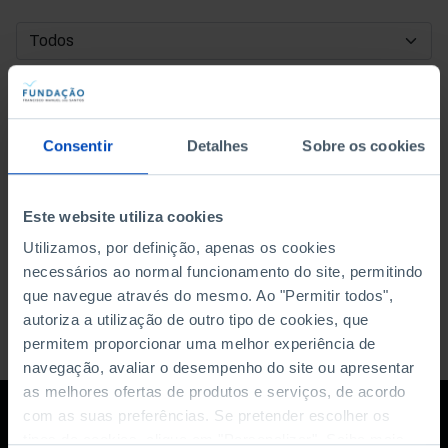
DATA DE INÍCIO
DATA DE FIM
Consentir
Detalhes
Sobre os cookies
ORDENAR POR
Este website utiliza cookies
Utilizamos, por definição, apenas os cookies
necessários ao normal funcionamento do site, permitindo
que navegue através do mesmo. Ao "Permitir todos",
autoriza a utilização de outro tipo de cookies, que
permitem proporcionar uma melhor experiência de
navegação, avaliar o desempenho do site ou apresentar
as melhores ofertas de produtos e serviços, de acordo
com as suas preferências. Se pretender escolher os
tipos de cookies, clique em "Personalizar". Saiba mais