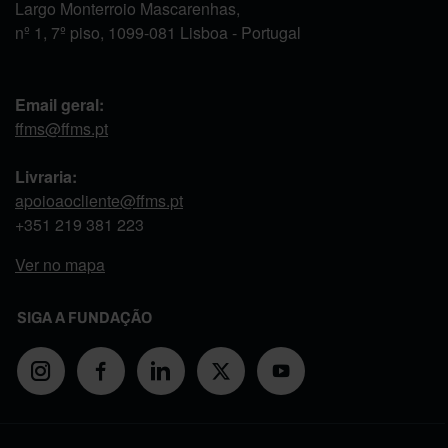
Largo Monterroio Mascarenhas,
nº 1, 7º piso, 1099-081 Lisboa - Portugal
Email geral:
ffms@ffms.pt
Livraria:
apoioaocliente@ffms.pt
+351
219 381 223
Ver no mapa
SIGA A FUNDAÇÃO