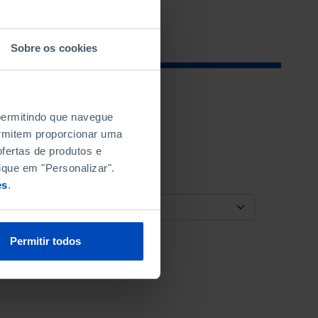
Sobre os cookies
 permitindo que navegue
permitem proporcionar uma
fertas de produtos e
ique em "Personalizar".
es
.
ORDENAR POR
Permitir todos