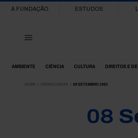
Main navigation
A FUNDAÇÃO
ESTUDOS
Themes Menu
AMBIENTE
CIÊNCIA
CULTURA
DIREITOS E D
HOME
CRONOLOGIAS
08 SETEMBRO 1982
08 S