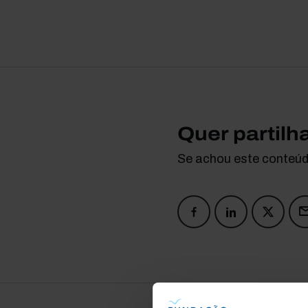
Quer partilh
Se achou este conteúdo