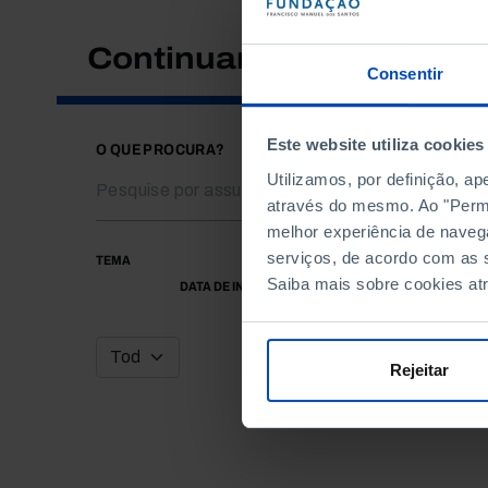
Continuar a pesquisar
Consentir
Este website utiliza cookies
O QUE PROCURA?
Utilizamos, por definição, a
através do mesmo. Ao "Permit
melhor experiência de naveg
serviços, de acordo com as s
TEMA
Saiba mais sobre cookies at
DATA DE INÍCIO
Rejeitar