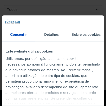
DATA DE INÍCIO
DATA DE FIM
Consentir
Detalhes
Sobre os cookies
ORDENAR POR
Este website utiliza cookies
Utilizamos, por definição, apenas os cookies
necessários ao normal funcionamento do site, permitindo
que navegue através do mesmo. Ao "Permitir todos",
autoriza a utilização de outro tipo de cookies, que
permitem proporcionar uma melhor experiência de
navegação, avaliar o desempenho do site ou apresentar
as melhores ofertas de produtos e serviços, de acordo
com as suas preferências. Se pretender escolher os
tipos de cookies, clique em "Personalizar". Saiba mais