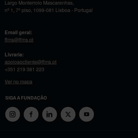
Largo Monterroio Mascarenhas,
nº 1, 7º piso, 1099-081 Lisboa - Portugal
Email geral:
ffms@ffms.pt
Livraria:
apoioaocliente@ffms.pt
+351
219 381 223
Ver no mapa
SIGA A FUNDAÇÃO