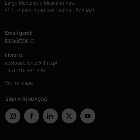
Largo Monterroio Mascarenhas,
nº 1, 7º piso, 1099-081 Lisboa - Portugal
Email geral:
ffms@ffms.pt
Livraria:
apoioaocliente@ffms.pt
+351
219 381 223
Ver no mapa
SIGA A FUNDAÇÃO