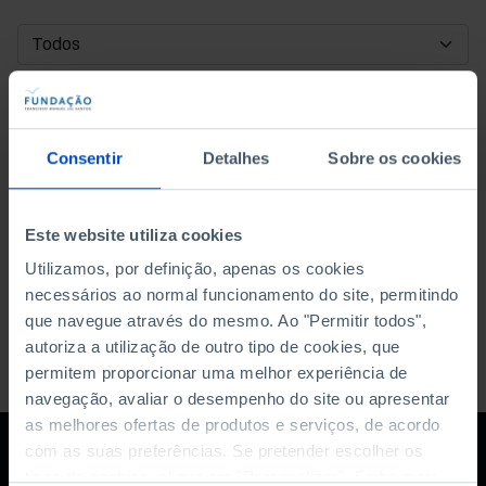
DATA DE INÍCIO
DATA DE FIM
Consentir
Detalhes
Sobre os cookies
ORDENAR POR
Este website utiliza cookies
Utilizamos, por definição, apenas os cookies
necessários ao normal funcionamento do site, permitindo
que navegue através do mesmo. Ao "Permitir todos",
autoriza a utilização de outro tipo de cookies, que
permitem proporcionar uma melhor experiência de
navegação, avaliar o desempenho do site ou apresentar
as melhores ofertas de produtos e serviços, de acordo
com as suas preferências. Se pretender escolher os
tipos de cookies, clique em "Personalizar". Saiba mais