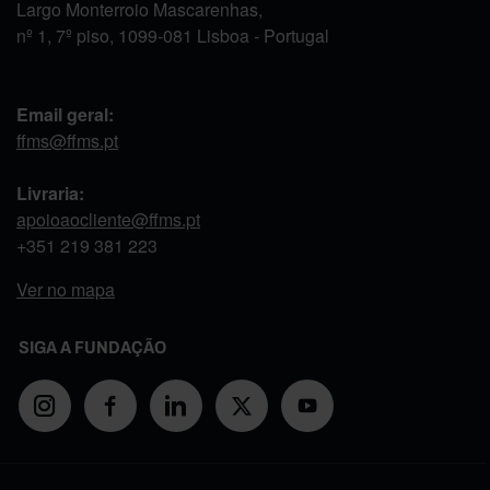
Largo Monterroio Mascarenhas,
nº 1, 7º piso, 1099-081 Lisboa - Portugal
Email geral:
ffms@ffms.pt
Livraria:
apoioaocliente@ffms.pt
+351
219 381 223
Ver no mapa
SIGA A FUNDAÇÃO