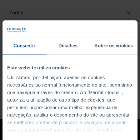
DATA DE INÍCIO
DATA DE FIM
Consentir
Detalhes
Sobre os cookies
ORDENAR POR
Este website utiliza cookies
Utilizamos, por definição, apenas os cookies
necessários ao normal funcionamento do site, permitindo
que navegue através do mesmo. Ao "Permitir todos",
autoriza a utilização de outro tipo de cookies, que
permitem proporcionar uma melhor experiência de
navegação, avaliar o desempenho do site ou apresentar
as melhores ofertas de produtos e serviços, de acordo
com as suas preferências. Se pretender escolher os
tipos de cookies, clique em "Personalizar". Saiba mais