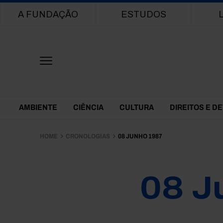
Main navigation
A FUNDAÇÃO
ESTUDOS
Themes Menu
AMBIENTE
CIÊNCIA
CULTURA
DIREITOS E D
HOME
CRONOLOGIAS
08 JUNHO 1987
08 J