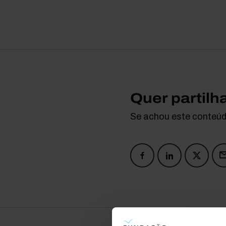
Quer partilh
Se achou este conteúdo