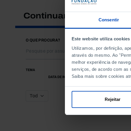
Continuar a pesquisar
Consentir
Este website utiliza cookies
O QUE PROCURA?
Utilizamos, por definição, a
através do mesmo. Ao "Permit
melhor experiência de naveg
serviços, de acordo com as s
TEMA
Saiba mais sobre cookies at
DATA DE INÍCIO
Rejeitar