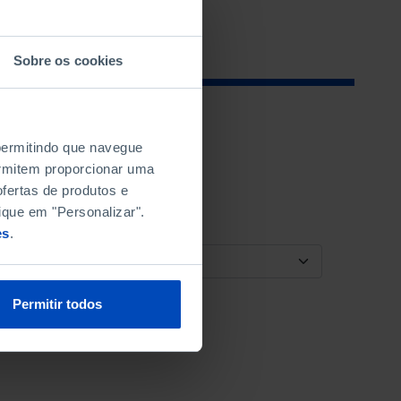
Sobre os cookies
 permitindo que navegue
permitem proporcionar uma
fertas de produtos e
ique em "Personalizar".
es
.
ORDENAR POR
Permitir todos