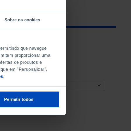
Sobre os cookies
 permitindo que navegue
permitem proporcionar uma
fertas de produtos e
ique em "Personalizar".
es
.
ORDENAR POR
Permitir todos