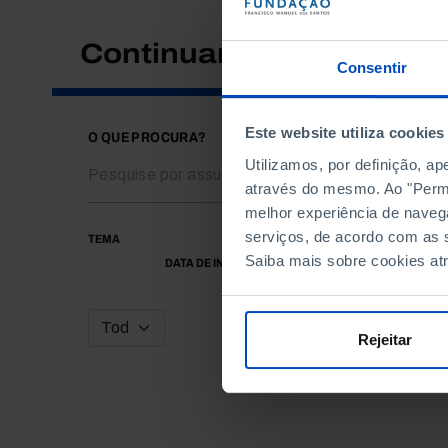
Continuar a pesquisar
Consentir
Este website utiliza cookies
O QUE PROCURA?
Utilizamos, por definição, a
através do mesmo. Ao "Permit
melhor experiência de naveg
serviços, de acordo com as s
TEMA
Saiba mais sobre cookies at
DATA DE INÍCIO
Rejeitar