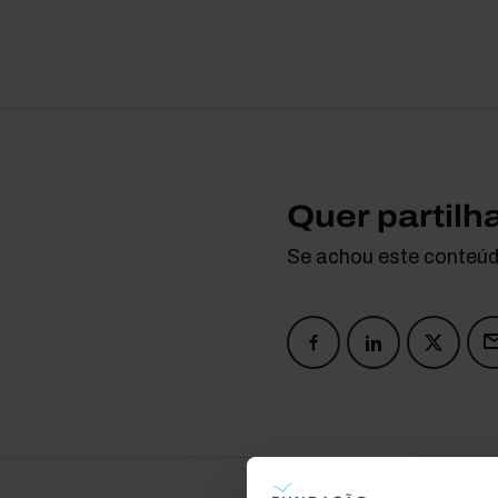
Quer partilh
Se achou este conteúdo