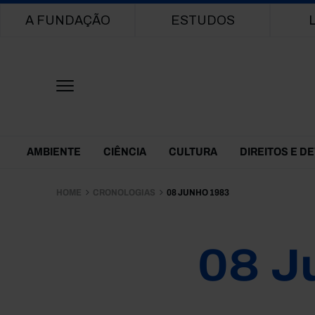
Main navigation
A FUNDAÇÃO
ESTUDOS
Themes Menu
AMBIENTE
CIÊNCIA
CULTURA
DIREITOS E D
HOME
CRONOLOGIAS
08 JUNHO 1983
08 J