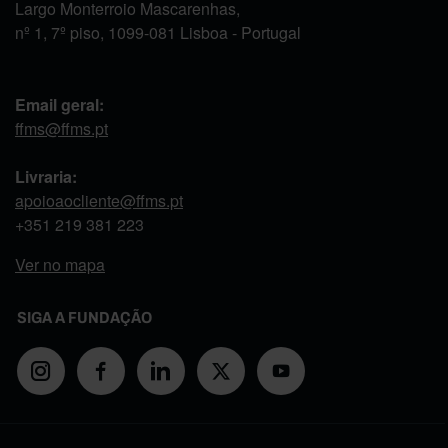
Largo Monterroio Mascarenhas,
nº 1, 7º piso, 1099-081 Lisboa - Portugal
Email geral:
ffms@ffms.pt
Livraria:
apoioaocliente@ffms.pt
+351
219 381 223
Ver no mapa
SIGA A FUNDAÇÃO