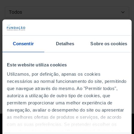
DATA DE INÍCIO
DATA DE FIM
Consentir
Detalhes
Sobre os cookies
ORDENAR POR
Este website utiliza cookies
Utilizamos, por definição, apenas os cookies
necessários ao normal funcionamento do site, permitindo
que navegue através do mesmo. Ao "Permitir todos",
autoriza a utilização de outro tipo de cookies, que
permitem proporcionar uma melhor experiência de
navegação, avaliar o desempenho do site ou apresentar
as melhores ofertas de produtos e serviços, de acordo
com as suas preferências. Se pretender escolher os
tipos de cookies, clique em "Personalizar". Saiba mais