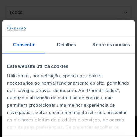
DATA DE INÍCIO
DATA DE FIM
Consentir
Detalhes
Sobre os cookies
ORDENAR POR
Este website utiliza cookies
Utilizamos, por definição, apenas os cookies
necessários ao normal funcionamento do site, permitindo
que navegue através do mesmo. Ao "Permitir todos",
autoriza a utilização de outro tipo de cookies, que
permitem proporcionar uma melhor experiência de
navegação, avaliar o desempenho do site ou apresentar
as melhores ofertas de produtos e serviços, de acordo
com as suas preferências. Se pretender escolher os
tipos de cookies, clique em "Personalizar". Saiba mais