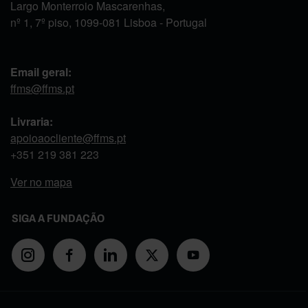
Largo Monterroio Mascarenhas,
nº 1, 7º piso, 1099-081 Lisboa - Portugal
Email geral:
ffms@ffms.pt
Livraria:
apoioaocliente@ffms.pt
+351
219 381 223
Ver no mapa
SIGA A FUNDAÇÃO