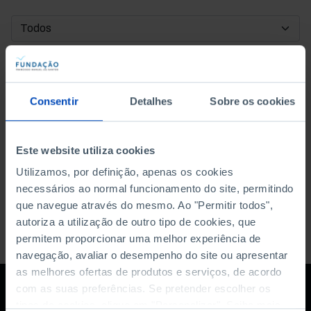
DATA DE INÍCIO
DATA DE FIM
Consentir
Detalhes
Sobre os cookies
ORDENAR POR
Este website utiliza cookies
Utilizamos, por definição, apenas os cookies
necessários ao normal funcionamento do site, permitindo
que navegue através do mesmo. Ao "Permitir todos",
autoriza a utilização de outro tipo de cookies, que
permitem proporcionar uma melhor experiência de
navegação, avaliar o desempenho do site ou apresentar
as melhores ofertas de produtos e serviços, de acordo
com as suas preferências. Se pretender escolher os
tipos de cookies, clique em "Personalizar". Saiba mais