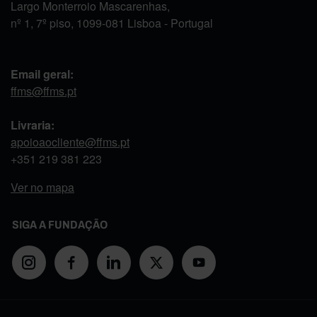
Largo Monterroio Mascarenhas,
nº 1, 7º piso, 1099-081 Lisboa - Portugal
Email geral:
ffms@ffms.pt
Livraria:
apoioaocliente@ffms.pt
+351
219 381 223
Ver no mapa
SIGA A FUNDAÇÃO