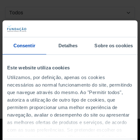
DATA DE INÍCIO
DATA DE FIM
Consentir
Detalhes
Sobre os cookies
ORDENAR POR
Este website utiliza cookies
Utilizamos, por definição, apenas os cookies
necessários ao normal funcionamento do site, permitindo
que navegue através do mesmo. Ao "Permitir todos",
autoriza a utilização de outro tipo de cookies, que
permitem proporcionar uma melhor experiência de
navegação, avaliar o desempenho do site ou apresentar
as melhores ofertas de produtos e serviços, de acordo
com as suas preferências. Se pretender escolher os
tipos de cookies, clique em "Personalizar". Saiba mais