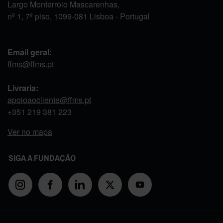
Largo Monterroio Mascarenhas,
nº 1, 7º piso, 1099-081 Lisboa - Portugal
Email geral:
ffms@ffms.pt
Livraria:
apoioaocliente@ffms.pt
+351
219 381 223
Ver no mapa
SIGA A FUNDAÇÃO