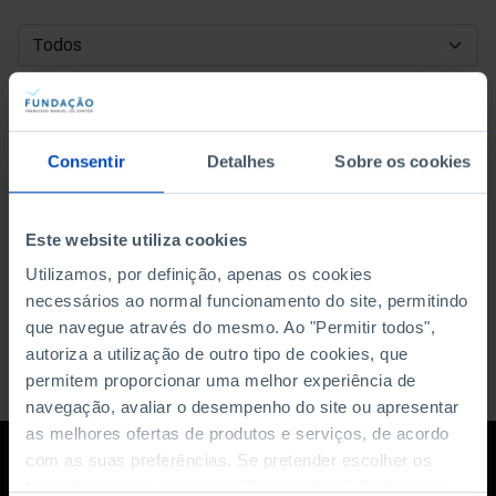
DATA DE INÍCIO
DATA DE FIM
Consentir
Detalhes
Sobre os cookies
ORDENAR POR
Este website utiliza cookies
Utilizamos, por definição, apenas os cookies
necessários ao normal funcionamento do site, permitindo
que navegue através do mesmo. Ao "Permitir todos",
autoriza a utilização de outro tipo de cookies, que
permitem proporcionar uma melhor experiência de
navegação, avaliar o desempenho do site ou apresentar
as melhores ofertas de produtos e serviços, de acordo
com as suas preferências. Se pretender escolher os
tipos de cookies, clique em "Personalizar". Saiba mais