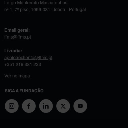
Largo Monterroio Mascarenhas,
nº 1, 7º piso, 1099-081 Lisboa - Portugal
Email geral:
ffms@ffms.pt
Livraria:
apoioaocliente@ffms.pt
+351
219 381 223
Ver no mapa
SIGA A FUNDAÇÃO