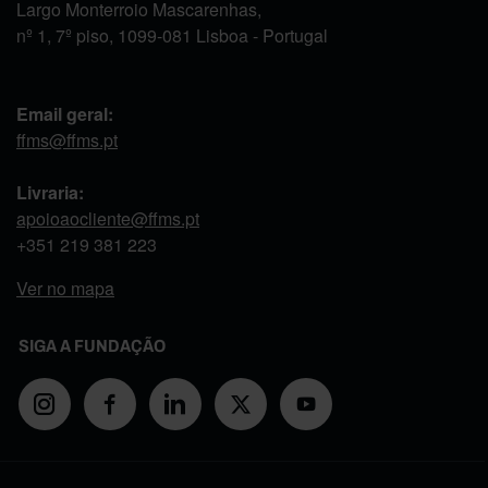
Largo Monterroio Mascarenhas,
nº 1, 7º piso, 1099-081 Lisboa - Portugal
Email geral:
ffms@ffms.pt
Livraria:
apoioaocliente@ffms.pt
+351
219 381 223
Ver no mapa
SIGA A FUNDAÇÃO