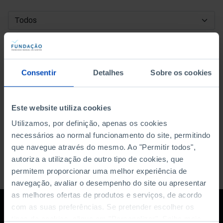
DATA DE INÍCIO
DATA DE FIM
Consentir
Detalhes
Sobre os cookies
ORDENAR POR
Este website utiliza cookies
Utilizamos, por definição, apenas os cookies
necessários ao normal funcionamento do site, permitindo
que navegue através do mesmo. Ao "Permitir todos",
autoriza a utilização de outro tipo de cookies, que
permitem proporcionar uma melhor experiência de
navegação, avaliar o desempenho do site ou apresentar
as melhores ofertas de produtos e serviços, de acordo
com as suas preferências. Se pretender escolher os
tipos de cookies, clique em "Personalizar". Saiba mais