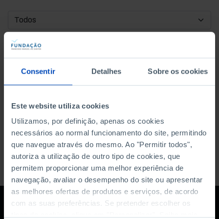
DATA DE INÍCIO
DATA DE FIM
Consentir
Detalhes
Sobre os cookies
ORDENAR POR
Este website utiliza cookies
Utilizamos, por definição, apenas os cookies
necessários ao normal funcionamento do site, permitindo
que navegue através do mesmo. Ao "Permitir todos",
autoriza a utilização de outro tipo de cookies, que
permitem proporcionar uma melhor experiência de
navegação, avaliar o desempenho do site ou apresentar
as melhores ofertas de produtos e serviços, de acordo
com as suas preferências. Se pretender escolher os
tipos de cookies, clique em "Personalizar". Saiba mais