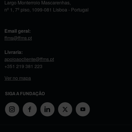
Largo Monterroio Mascarenhas,
nº 1, 7º piso, 1099-081 Lisboa - Portugal
Email geral:
ffms@ffms.pt
Livraria:
apoioaocliente@ffms.pt
+351
219 381 223
Ver no mapa
SIGA A FUNDAÇÃO