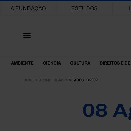
Main navigation
A FUNDAÇÃO
ESTUDOS
Themes Menu
AMBIENTE
CIÊNCIA
CULTURA
DIREITOS E D
HOME
CRONOLOGIAS
08 AGOSTO 2002
08 A