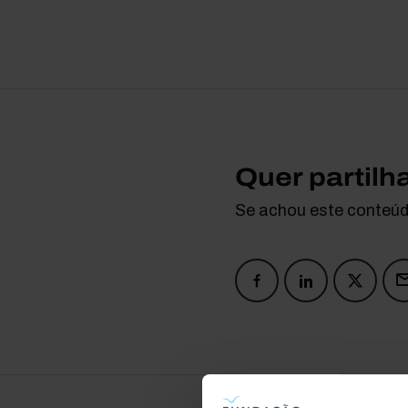
Quer partilh
Se achou este conteúdo