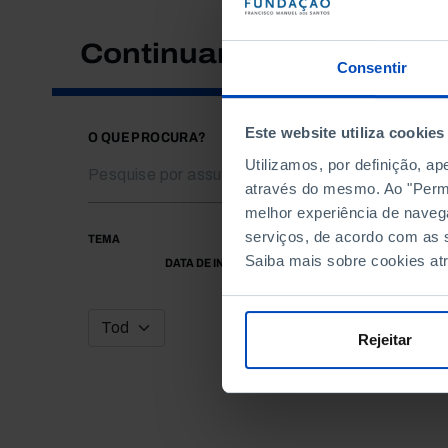
Continuar a pesquisar
Consentir
Este website utiliza cookies
O QUE PROCURA?
Utilizamos, por definição, a
através do mesmo. Ao "Permit
melhor experiência de naveg
serviços, de acordo com as s
TEMA
Saiba mais sobre cookies at
DATA DE INÍCIO
Rejeitar