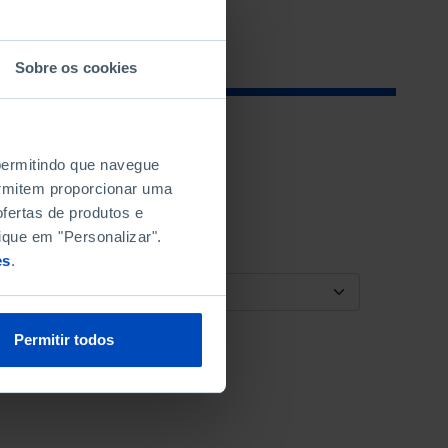
Sobre os cookies
 permitindo que navegue
permitem proporcionar uma
fertas de produtos e
ique em "Personalizar".
es
.
ORDENAR POR
Permitir todos