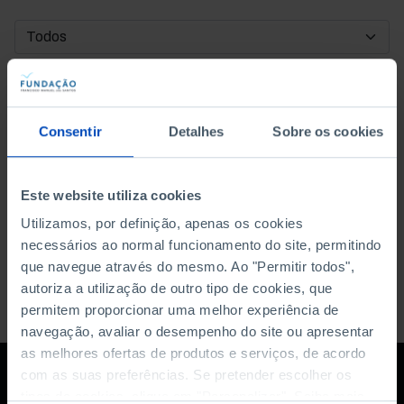
DATA DE INÍCIO
DATA DE FIM
Consentir
Detalhes
Sobre os cookies
ORDENAR POR
Este website utiliza cookies
Utilizamos, por definição, apenas os cookies
necessários ao normal funcionamento do site, permitindo
que navegue através do mesmo. Ao "Permitir todos",
autoriza a utilização de outro tipo de cookies, que
permitem proporcionar uma melhor experiência de
navegação, avaliar o desempenho do site ou apresentar
as melhores ofertas de produtos e serviços, de acordo
com as suas preferências. Se pretender escolher os
tipos de cookies, clique em "Personalizar". Saiba mais