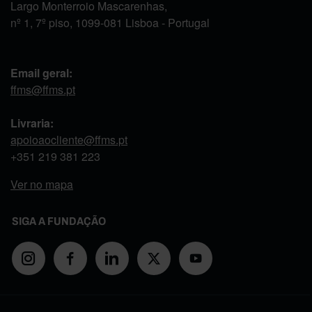
Largo Monterroio Mascarenhas,
nº 1, 7º piso, 1099-081 Lisboa - Portugal
Email geral:
ffms@ffms.pt
Livraria:
apoioaocliente@ffms.pt
+351
219 381 223
Ver no mapa
SIGA A FUNDAÇÃO