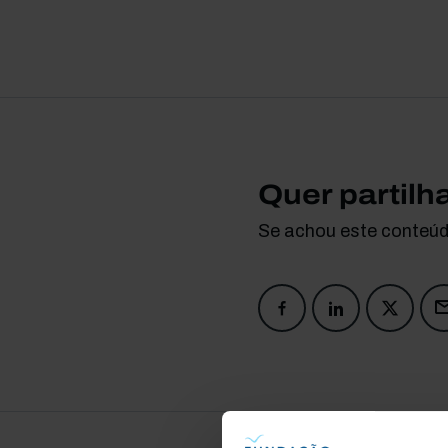
Quer partilh
Se achou este conteúdo