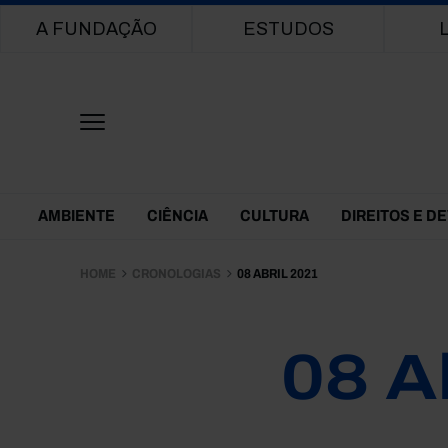
Main navigation
A FUNDAÇÃO
ESTUDOS
Themes Menu
AMBIENTE
CIÊNCIA
CULTURA
DIREITOS E D
HOME
CRONOLOGIAS
08 ABRIL 2021
08 A