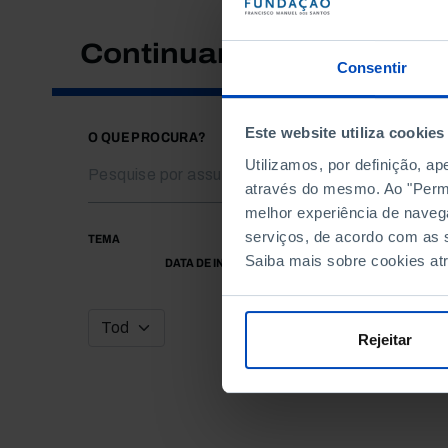
Continuar a pesquisar
Consentir
Este website utiliza cookies
O QUE PROCURA?
Utilizamos, por definição, a
através do mesmo. Ao "Permit
melhor experiência de naveg
serviços, de acordo com as s
TEMA
Saiba mais sobre cookies at
DATA DE INÍCIO
Rejeitar