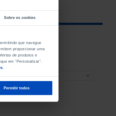
Sobre os cookies
 permitindo que navegue
permitem proporcionar uma
fertas de produtos e
ique em "Personalizar".
es
.
ORDENAR POR
Permitir todos