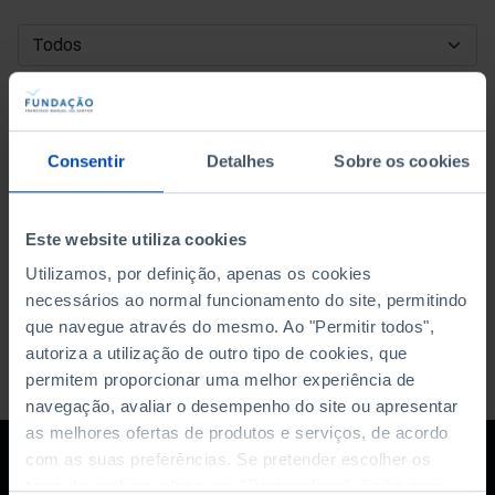
DATA DE INÍCIO
DATA DE FIM
Consentir
Detalhes
Sobre os cookies
ORDENAR POR
Este website utiliza cookies
Utilizamos, por definição, apenas os cookies
necessários ao normal funcionamento do site, permitindo
que navegue através do mesmo. Ao "Permitir todos",
autoriza a utilização de outro tipo de cookies, que
permitem proporcionar uma melhor experiência de
navegação, avaliar o desempenho do site ou apresentar
as melhores ofertas de produtos e serviços, de acordo
com as suas preferências. Se pretender escolher os
tipos de cookies, clique em "Personalizar". Saiba mais