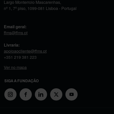
Largo Monterroio Mascarenhas,
nº 1, 7º piso, 1099-081 Lisboa - Portugal
Email geral:
ffms@ffms.pt
Livraria:
apoioaocliente@ffms.pt
+351
219 381 223
Ver no mapa
SIGA A FUNDAÇÃO