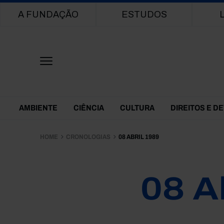
Main navigation
A FUNDAÇÃO
ESTUDOS
Themes Menu
AMBIENTE
CIÊNCIA
CULTURA
DIREITOS E D
HOME
CRONOLOGIAS
08 ABRIL 1989
08 A