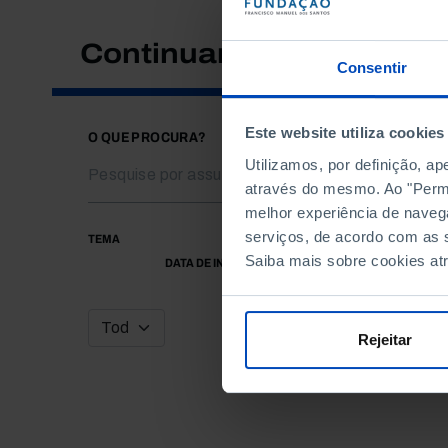
Continuar a pesquisar
Consentir
Este website utiliza cookies
O QUE PROCURA?
Utilizamos, por definição, a
através do mesmo. Ao "Permit
melhor experiência de naveg
serviços, de acordo com as s
TEMA
Saiba mais sobre cookies at
DATA DE INÍCIO
Rejeitar