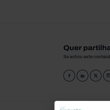
Quer partilh
Se achou este conteúdo