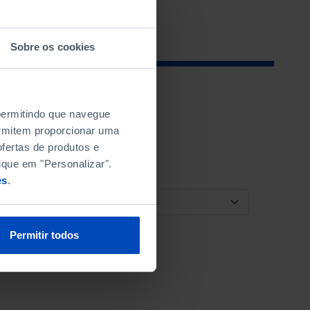
Sobre os cookies
 permitindo que navegue
permitem proporcionar uma
fertas de produtos e
ique em "Personalizar".
es
.
ORDENAR POR
Permitir todos