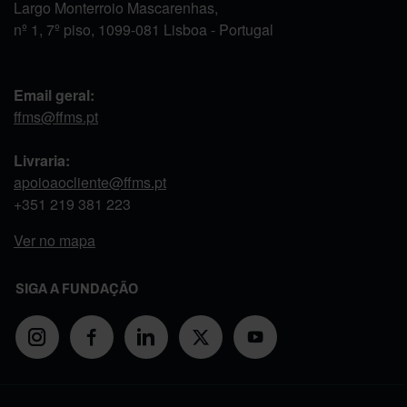
Largo Monterroio Mascarenhas,
nº 1, 7º piso, 1099-081 Lisboa - Portugal
Email geral:
ffms@ffms.pt
Livraria:
apoioaocliente@ffms.pt
+351
219 381 223
Ver no mapa
SIGA A FUNDAÇÃO