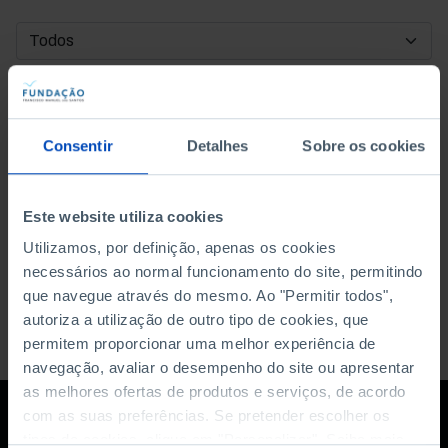
DATA DE INÍCIO
DATA DE FIM
Consentir
Detalhes
Sobre os cookies
ORDENAR POR
Este website utiliza cookies
Utilizamos, por definição, apenas os cookies
necessários ao normal funcionamento do site, permitindo
que navegue através do mesmo. Ao "Permitir todos",
autoriza a utilização de outro tipo de cookies, que
permitem proporcionar uma melhor experiência de
navegação, avaliar o desempenho do site ou apresentar
as melhores ofertas de produtos e serviços, de acordo
com as suas preferências. Se pretender escolher os
tipos de cookies, clique em "Personalizar". Saiba mais