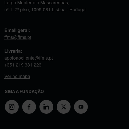
Largo Monterroio Mascarenhas,
nº 1, 7º piso, 1099-081 Lisboa - Portugal
Email geral:
ffms@ffms.pt
Livraria:
apoioaocliente@ffms.pt
+351
219 381 223
Ver no mapa
SIGA A FUNDAÇÃO