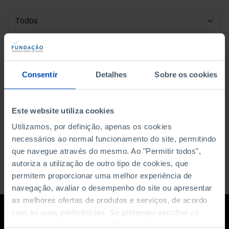
DATA DE INÍCIO
DATA DE FIM
Consentir
Detalhes
Sobre os cookies
ORDENAR POR
Este website utiliza cookies
Utilizamos, por definição, apenas os cookies
necessários ao normal funcionamento do site, permitindo
que navegue através do mesmo. Ao "Permitir todos",
autoriza a utilização de outro tipo de cookies, que
permitem proporcionar uma melhor experiência de
navegação, avaliar o desempenho do site ou apresentar
as melhores ofertas de produtos e serviços, de acordo
com as suas preferências. Se pretender escolher os
tipos de cookies, clique em "Personalizar". Saiba mais