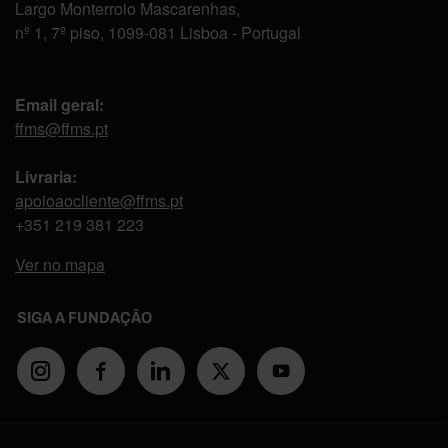
Largo Monterroio Mascarenhas,
nº 1, 7º piso, 1099-081 Lisboa - Portugal
Email geral:
ffms@ffms.pt
Livraria:
apoioaocliente@ffms.pt
+351
219 381 223
Ver no mapa
SIGA A FUNDAÇÃO