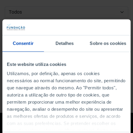
DATA DE INÍCIO
DATA DE FIM
Consentir
Detalhes
Sobre os cookies
ORDENAR POR
Este website utiliza cookies
Utilizamos, por definição, apenas os cookies
necessários ao normal funcionamento do site, permitindo
que navegue através do mesmo. Ao "Permitir todos",
autoriza a utilização de outro tipo de cookies, que
permitem proporcionar uma melhor experiência de
navegação, avaliar o desempenho do site ou apresentar
as melhores ofertas de produtos e serviços, de acordo
com as suas preferências. Se pretender escolher os
tipos de cookies, clique em "Personalizar". Saiba mais