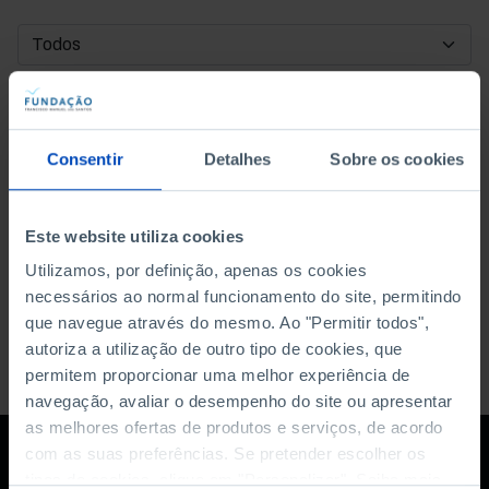
DATA DE INÍCIO
DATA DE FIM
Consentir
Detalhes
Sobre os cookies
ORDENAR POR
Este website utiliza cookies
Utilizamos, por definição, apenas os cookies
necessários ao normal funcionamento do site, permitindo
que navegue através do mesmo. Ao "Permitir todos",
autoriza a utilização de outro tipo de cookies, que
permitem proporcionar uma melhor experiência de
navegação, avaliar o desempenho do site ou apresentar
as melhores ofertas de produtos e serviços, de acordo
com as suas preferências. Se pretender escolher os
tipos de cookies, clique em "Personalizar". Saiba mais