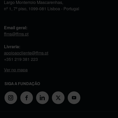
Largo Monterroio Mascarenhas,
nº 1, 7º piso, 1099-081 Lisboa - Portugal
Email geral:
ffms@ffms.pt
Livraria:
apoioaocliente@ffms.pt
+351
219 381 223
Ver no mapa
SIGA A FUNDAÇÃO