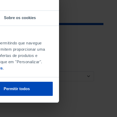
Sobre os cookies
 permitindo que navegue
permitem proporcionar uma
fertas de produtos e
ique em "Personalizar".
es
.
ORDENAR POR
Permitir todos