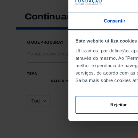
Continuar a pesquisar
Consentir
Este website utiliza cookies
O QUE PROCURA?
Utilizamos, por definição, a
através do mesmo. Ao "Permit
melhor experiência de naveg
serviços, de acordo com as s
TEMA
Saiba mais sobre cookies at
DATA DE INÍCIO
Rejeitar