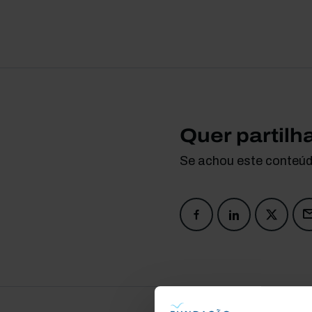
Quer partilh
Se achou este conteúdo