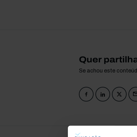
Quer partilh
Se achou este conteúdo