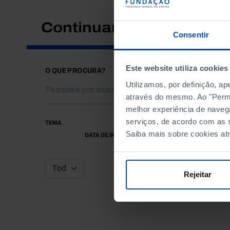
Continuar a pesquisar
Consentir
Este website utiliza cookies
O QUE PROCURA?
Utilizamos, por definição, a
através do mesmo. Ao "Permit
melhor experiência de naveg
serviços, de acordo com as s
TEMA
Saiba mais sobre cookies at
DATA DE INÍCIO
Rejeitar