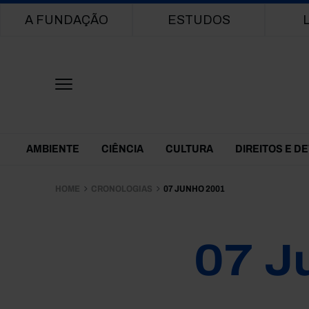
Main navigation
A FUNDAÇÃO
ESTUDOS
Themes Menu
AMBIENTE
CIÊNCIA
CULTURA
DIREITOS E D
HOME
CRONOLOGIAS
07 JUNHO 2001
07 J