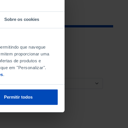
Sobre os cookies
 permitindo que navegue
permitem proporcionar uma
fertas de produtos e
ique em "Personalizar".
es
.
ORDENAR POR
Permitir todos