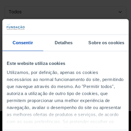
DATA DE INÍCIO
DATA DE FIM
Consentir
Detalhes
Sobre os cookies
ORDENAR POR
Este website utiliza cookies
Utilizamos, por definição, apenas os cookies
necessários ao normal funcionamento do site, permitindo
que navegue através do mesmo. Ao "Permitir todos",
autoriza a utilização de outro tipo de cookies, que
permitem proporcionar uma melhor experiência de
navegação, avaliar o desempenho do site ou apresentar
as melhores ofertas de produtos e serviços, de acordo
com as suas preferências. Se pretender escolher os
tipos de cookies, clique em "Personalizar". Saiba mais