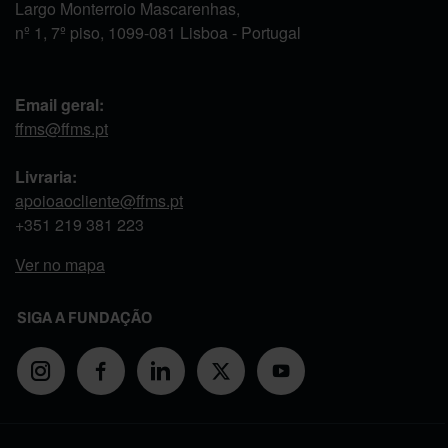
Largo Monterroio Mascarenhas,
nº 1, 7º piso, 1099-081 Lisboa - Portugal
Email geral:
ffms@ffms.pt
Livraria:
apoioaocliente@ffms.pt
+351
219 381 223
Ver no mapa
SIGA A FUNDAÇÃO