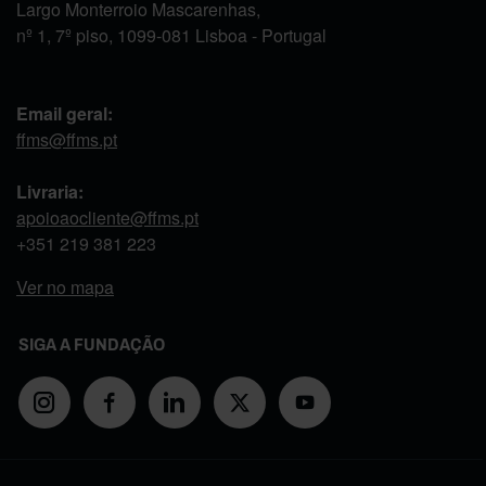
Largo Monterroio Mascarenhas,
nº 1, 7º piso, 1099-081 Lisboa - Portugal
Email geral:
ffms@ffms.pt
Livraria:
apoioaocliente@ffms.pt
+351
219 381 223
Ver no mapa
SIGA A FUNDAÇÃO