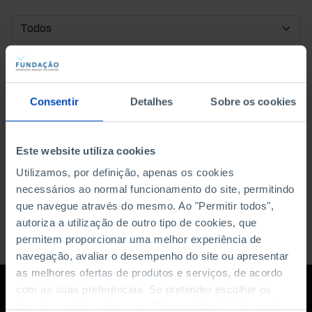
DATA DE INÍCIO
DATA DE FIM
Consentir
Detalhes
Sobre os cookies
ORDENAR POR
Este website utiliza cookies
Utilizamos, por definição, apenas os cookies
necessários ao normal funcionamento do site, permitindo
que navegue através do mesmo. Ao "Permitir todos",
autoriza a utilização de outro tipo de cookies, que
permitem proporcionar uma melhor experiência de
navegação, avaliar o desempenho do site ou apresentar
as melhores ofertas de produtos e serviços, de acordo
com as suas preferências. Se pretender escolher os
tipos de cookies, clique em "Personalizar". Saiba mais