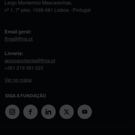
Largo Monterroio Mascarenhas,
nº 1, 7º piso, 1099-081 Lisboa - Portugal
Email geral:
ffms@ffms.pt
Livraria:
apoioaocliente@ffms.pt
+351
219 381 223
Ver no mapa
SIGA A FUNDAÇÃO