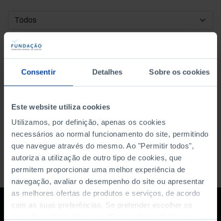
DATA DE INÍCIO
DATA DE FIM
Consentir
Detalhes
Sobre os cookies
ORDENAR POR
Este website utiliza cookies
Utilizamos, por definição, apenas os cookies
necessários ao normal funcionamento do site, permitindo
que navegue através do mesmo. Ao "Permitir todos",
autoriza a utilização de outro tipo de cookies, que
permitem proporcionar uma melhor experiência de
navegação, avaliar o desempenho do site ou apresentar
as melhores ofertas de produtos e serviços, de acordo
com as suas preferências. Se pretender escolher os
tipos de cookies, clique em "Personalizar". Saiba mais