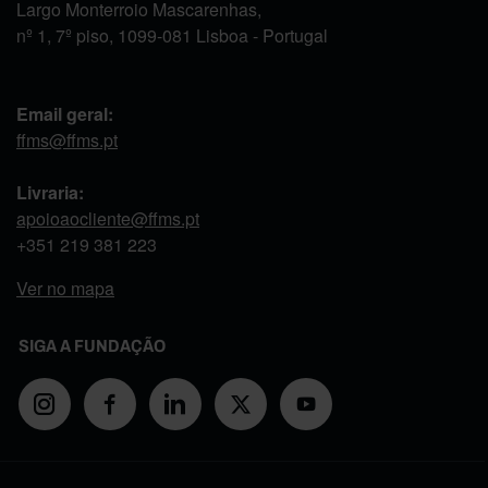
Largo Monterroio Mascarenhas,
nº 1, 7º piso, 1099-081 Lisboa - Portugal
Email geral:
ffms@ffms.pt
Livraria:
apoioaocliente@ffms.pt
+351
219 381 223
Ver no mapa
SIGA A FUNDAÇÃO