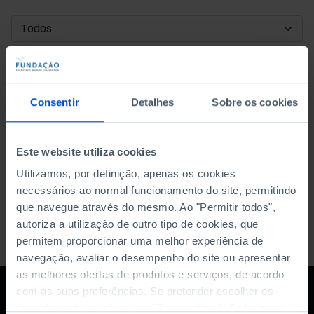
DATA DE INÍCIO
DATA DE FIM
Consentir
Detalhes
Sobre os cookies
ORDENAR POR
Este website utiliza cookies
Utilizamos, por definição, apenas os cookies
necessários ao normal funcionamento do site, permitindo
que navegue através do mesmo. Ao "Permitir todos",
autoriza a utilização de outro tipo de cookies, que
permitem proporcionar uma melhor experiência de
navegação, avaliar o desempenho do site ou apresentar
as melhores ofertas de produtos e serviços, de acordo
com as suas preferências. Se pretender escolher os
tipos de cookies, clique em "Personalizar". Saiba mais