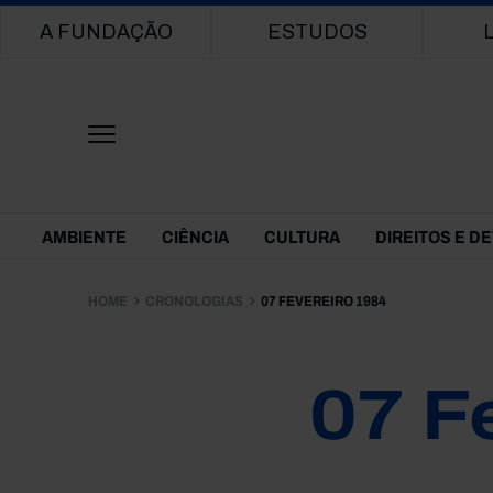
Main navigation
A FUNDAÇÃO
ESTUDOS
Themes Menu
AMBIENTE
CIÊNCIA
CULTURA
DIREITOS E D
HOME
CRONOLOGIAS
07 FEVEREIRO 1984
07 F