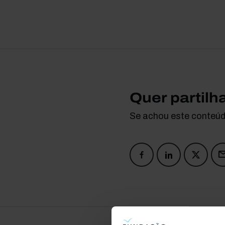
Quer partilh
Se achou este conteúdo