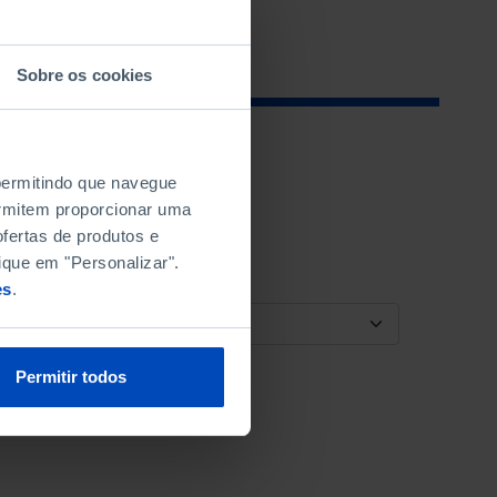
Sobre os cookies
 permitindo que navegue
permitem proporcionar uma
fertas de produtos e
ique em "Personalizar".
es
.
ORDENAR POR
Permitir todos