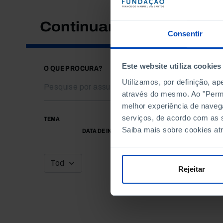
Continuar a pesquisar
Consentir
Este website utiliza cookies
O QUE PROCURA?
Utilizamos, por definição, a
através do mesmo. Ao "Permit
melhor experiência de naveg
serviços, de acordo com as s
TEMA
Saiba mais sobre cookies at
DATA DE INÍCIO
Rejeitar