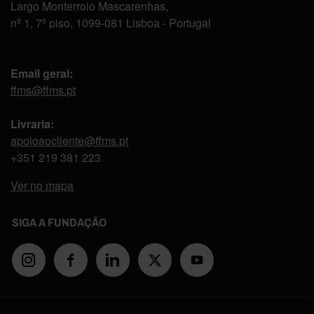
Largo Monterroio Mascarenhas,
nº 1, 7º piso, 1099-081 Lisboa - Portugal
Email geral:
ffms@ffms.pt
Livraria:
apoioaocliente@ffms.pt
+351
219 381 223
Ver no mapa
SIGA A FUNDAÇÃO