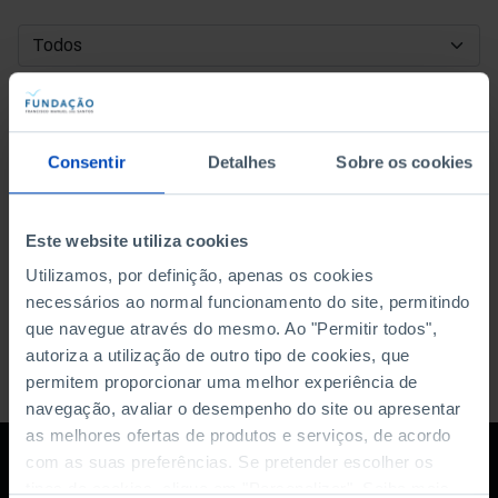
DATA DE INÍCIO
DATA DE FIM
Consentir
Detalhes
Sobre os cookies
ORDENAR POR
Este website utiliza cookies
Utilizamos, por definição, apenas os cookies
necessários ao normal funcionamento do site, permitindo
que navegue através do mesmo. Ao "Permitir todos",
autoriza a utilização de outro tipo de cookies, que
permitem proporcionar uma melhor experiência de
navegação, avaliar o desempenho do site ou apresentar
as melhores ofertas de produtos e serviços, de acordo
com as suas preferências. Se pretender escolher os
tipos de cookies, clique em "Personalizar". Saiba mais