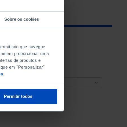
Sobre os cookies
 permitindo que navegue
permitem proporcionar uma
fertas de produtos e
ique em "Personalizar".
es
.
ORDENAR POR
Permitir todos