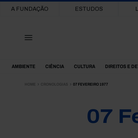
Main navigation
A FUNDAÇÃO
ESTUDOS
Themes Menu
AMBIENTE
CIÊNCIA
CULTURA
DIREITOS E D
HOME
CRONOLOGIAS
07 FEVEREIRO 1977
07 F