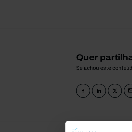
Quer partilh
Se achou este conteúdo