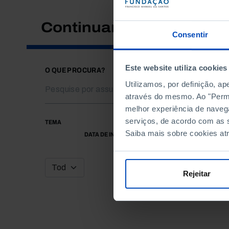
Continuar a pesquisar
Consentir
Este website utiliza cookies
O QUE PROCURA?
Utilizamos, por definição, a
através do mesmo. Ao "Permit
melhor experiência de naveg
serviços, de acordo com as s
TEMA
Saiba mais sobre cookies at
DATA DE INÍCIO
Rejeitar