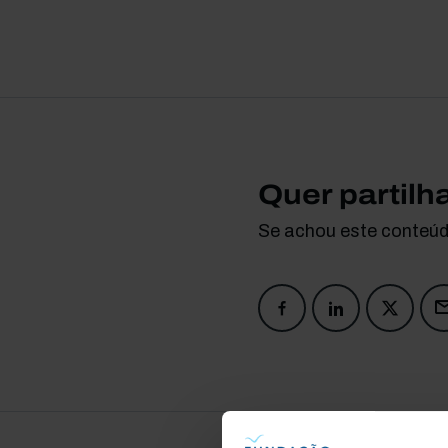
Quer partilh
Se achou este conteúdo