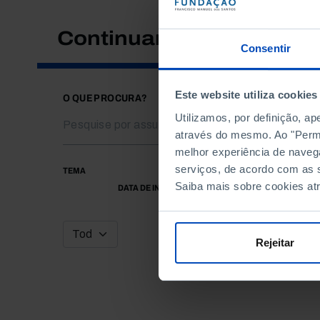
Continuar a pesquisar
Consentir
Este website utiliza cookies
O QUE PROCURA?
Utilizamos, por definição, a
através do mesmo. Ao "Permit
melhor experiência de naveg
serviços, de acordo com as s
TEMA
Saiba mais sobre cookies at
DATA DE INÍCIO
Rejeitar