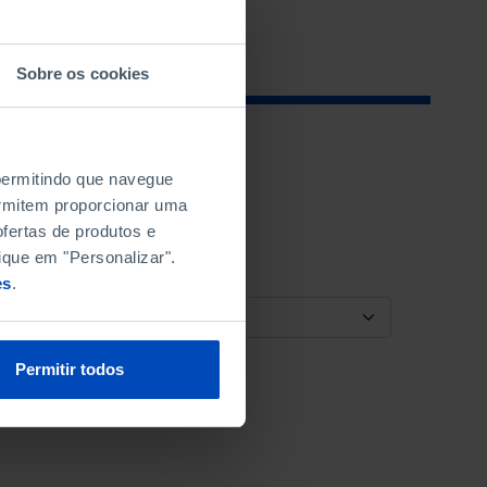
Sobre os cookies
 permitindo que navegue
permitem proporcionar uma
fertas de produtos e
ique em "Personalizar".
es
.
ORDENAR POR
Permitir todos