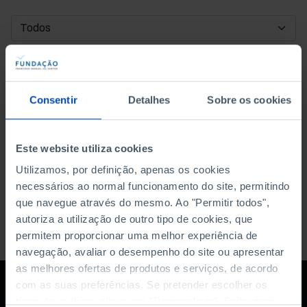
DATA DE INÍCIO
DATA DE FIM
Consentir
Detalhes
Sobre os cookies
ORDENAR POR
Este website utiliza cookies
Utilizamos, por definição, apenas os cookies
necessários ao normal funcionamento do site, permitindo
que navegue através do mesmo. Ao "Permitir todos",
autoriza a utilização de outro tipo de cookies, que
permitem proporcionar uma melhor experiência de
navegação, avaliar o desempenho do site ou apresentar
as melhores ofertas de produtos e serviços, de acordo
com as suas preferências. Se pretender escolher os
tipos de cookies, clique em "Personalizar". Saiba mais