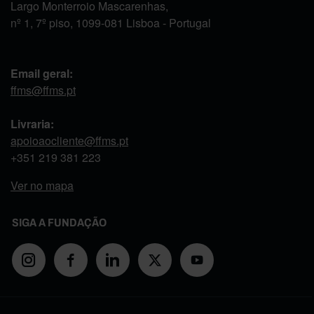
Largo Monterroio Mascarenhas,
nº 1, 7º piso, 1099-081 Lisboa - Portugal
Email geral:
ffms@ffms.pt
Livraria:
apoioaocliente@ffms.pt
+351
219 381 223
Ver no mapa
SIGA A FUNDAÇÃO