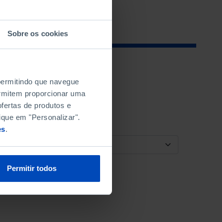
Sobre os cookies
 permitindo que navegue
permitem proporcionar uma
fertas de produtos e
ique em "Personalizar".
es
.
ORDENAR POR
Permitir todos