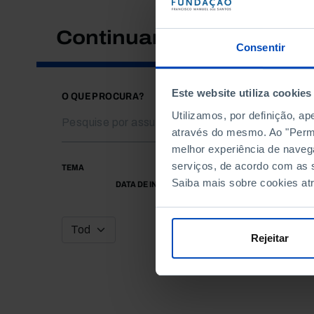
Continuar a pesquisar
Consentir
Este website utiliza cookies
O QUE PROCURA?
Utilizamos, por definição, a
através do mesmo. Ao "Permit
melhor experiência de naveg
serviços, de acordo com as s
TEMA
Saiba mais sobre cookies at
DATA DE INÍCIO
Rejeitar