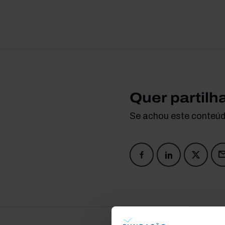
Quer partilh
Se achou este conteúdo