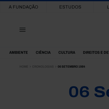
Main navigation
A FUNDAÇÃO
ESTUDOS
Themes Menu
AMBIENTE
CIÊNCIA
CULTURA
DIREITOS E D
HOME
CRONOLOGIAS
06 SETEMBRO 1984
06 S