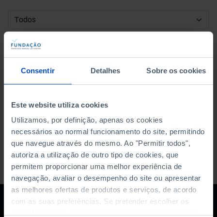
DATA DE INÍCIO
DATA DE FIM
Consentir
Detalhes
Sobre os cookies
ORDENAR POR
Este website utiliza cookies
Utilizamos, por definição, apenas os cookies
necessários ao normal funcionamento do site, permitindo
que navegue através do mesmo. Ao "Permitir todos",
autoriza a utilização de outro tipo de cookies, que
permitem proporcionar uma melhor experiência de
navegação, avaliar o desempenho do site ou apresentar
as melhores ofertas de produtos e serviços, de acordo
com as suas preferências. Se pretender escolher os
tipos de cookies, clique em "Personalizar". Saiba mais