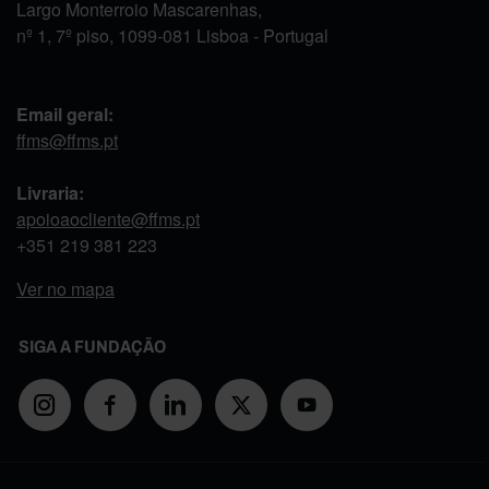
Largo Monterroio Mascarenhas,
nº 1, 7º piso, 1099-081 Lisboa - Portugal
Email geral:
ffms@ffms.pt
Livraria:
apoioaocliente@ffms.pt
+351
219 381 223
Ver no mapa
SIGA A FUNDAÇÃO