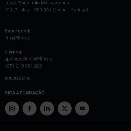
Largo Monterroio Mascarenhas,
nº 1, 7º piso, 1099-081 Lisboa - Portugal
Email geral:
ffms@ffms.pt
Livraria:
apoioaocliente@ffms.pt
+351
219 381 223
Ver no mapa
SIGA A FUNDAÇÃO