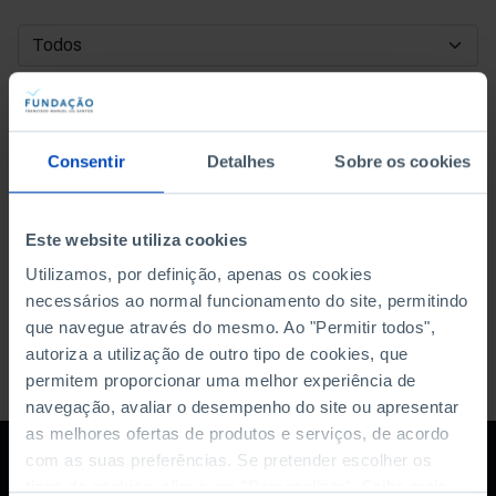
DATA DE INÍCIO
DATA DE FIM
Consentir
Detalhes
Sobre os cookies
ORDENAR POR
Este website utiliza cookies
Utilizamos, por definição, apenas os cookies
necessários ao normal funcionamento do site, permitindo
que navegue através do mesmo. Ao "Permitir todos",
autoriza a utilização de outro tipo de cookies, que
permitem proporcionar uma melhor experiência de
navegação, avaliar o desempenho do site ou apresentar
as melhores ofertas de produtos e serviços, de acordo
com as suas preferências. Se pretender escolher os
tipos de cookies, clique em "Personalizar". Saiba mais