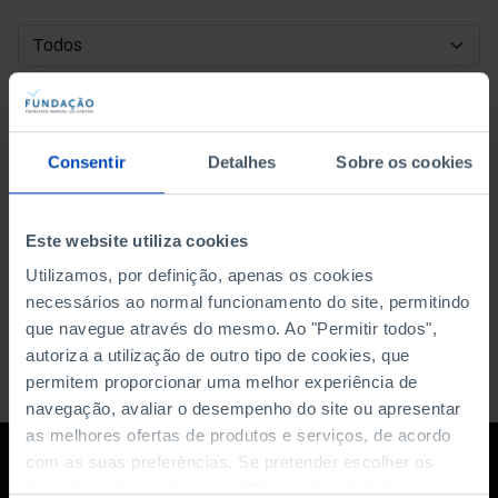
DATA DE INÍCIO
DATA DE FIM
Consentir
Detalhes
Sobre os cookies
ORDENAR POR
Este website utiliza cookies
Utilizamos, por definição, apenas os cookies
necessários ao normal funcionamento do site, permitindo
que navegue através do mesmo. Ao "Permitir todos",
autoriza a utilização de outro tipo de cookies, que
permitem proporcionar uma melhor experiência de
navegação, avaliar o desempenho do site ou apresentar
as melhores ofertas de produtos e serviços, de acordo
com as suas preferências. Se pretender escolher os
tipos de cookies, clique em "Personalizar". Saiba mais