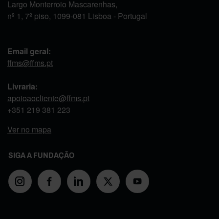
Largo Monterroio Mascarenhas,
nº 1, 7º piso, 1099-081 Lisboa - Portugal
Email geral:
ffms@ffms.pt
Livraria:
apoioaocliente@ffms.pt
+351
219 381 223
Ver no mapa
SIGA A FUNDAÇÃO