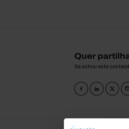
Quer partilh
Se achou este conteúdo