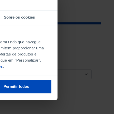
Sobre os cookies
 permitindo que navegue
permitem proporcionar uma
fertas de produtos e
ique em "Personalizar".
es
.
ORDENAR POR
Permitir todos