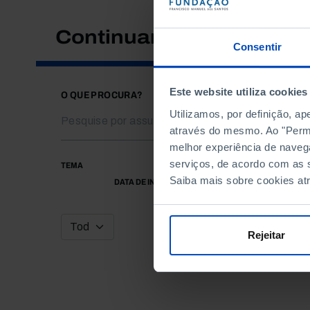
Continuar a pesquisar
Consentir
Este website utiliza cookies
O QUE PROCURA?
Utilizamos, por definição, a
através do mesmo. Ao "Permit
melhor experiência de naveg
serviços, de acordo com as s
TEMA
Saiba mais sobre cookies at
DATA DE INÍCIO
Rejeitar