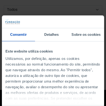
DATA DE INÍCIO
DATA DE FIM
Consentir
Detalhes
Sobre os cookies
ORDENAR POR
Este website utiliza cookies
Utilizamos, por definição, apenas os cookies
necessários ao normal funcionamento do site, permitindo
que navegue através do mesmo. Ao "Permitir todos",
autoriza a utilização de outro tipo de cookies, que
permitem proporcionar uma melhor experiência de
navegação, avaliar o desempenho do site ou apresentar
as melhores ofertas de produtos e serviços, de acordo
com as suas preferências. Se pretender escolher os
tipos de cookies, clique em "Personalizar". Saiba mais