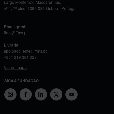
Largo Monterroio Mascarenhas,
nº 1, 7º piso, 1099-081 Lisboa - Portugal
Email geral:
ffms@ffms.pt
Livraria:
apoioaocliente@ffms.pt
+351
219 381 223
Ver no mapa
SIGA A FUNDAÇÃO