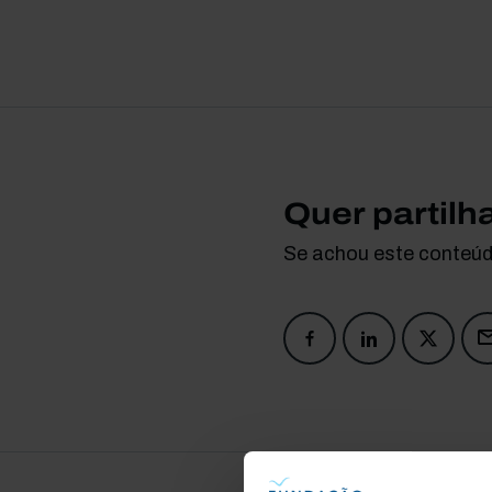
Quer partilh
Se achou este conteúdo