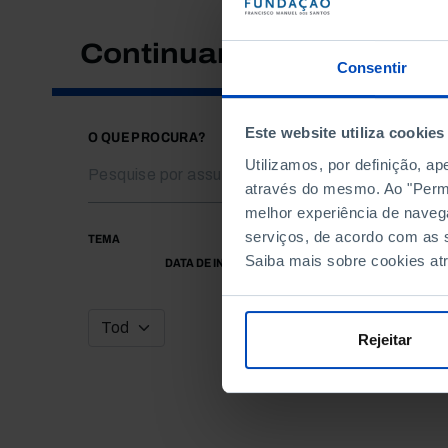
Continuar a pesquisar
Consentir
Este website utiliza cookies
O QUE PROCURA?
Utilizamos, por definição, a
através do mesmo. Ao "Permit
melhor experiência de naveg
serviços, de acordo com as s
TEMA
Saiba mais sobre cookies at
DATA DE INÍCIO
Rejeitar