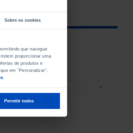
Sobre os cookies
 permitindo que navegue
permitem proporcionar uma
fertas de produtos e
ique em "Personalizar".
es
.
ORDENAR POR
Permitir todos