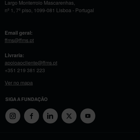
Largo Monterroio Mascarenhas,
nº 1, 7º piso, 1099-081 Lisboa - Portugal
Email geral:
ffms@ffms.pt
Livraria:
apoioaocliente@ffms.pt
+351
219 381 223
Ver no mapa
SIGA A FUNDAÇÃO