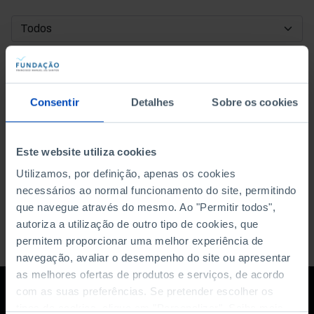
DATA DE INÍCIO
DATA DE FIM
Consentir
Detalhes
Sobre os cookies
ORDENAR POR
Este website utiliza cookies
Utilizamos, por definição, apenas os cookies
necessários ao normal funcionamento do site, permitindo
que navegue através do mesmo. Ao "Permitir todos",
autoriza a utilização de outro tipo de cookies, que
permitem proporcionar uma melhor experiência de
navegação, avaliar o desempenho do site ou apresentar
as melhores ofertas de produtos e serviços, de acordo
com as suas preferências. Se pretender escolher os
tipos de cookies, clique em "Personalizar". Saiba mais