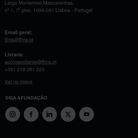
Largo Monterroio Mascarenhas,
nº 1, 7º piso, 1099-081 Lisboa - Portugal
Email geral:
ffms@ffms.pt
Livraria:
apoioaocliente@ffms.pt
+351
219 381 223
Ver no mapa
SIGA A FUNDAÇÃO