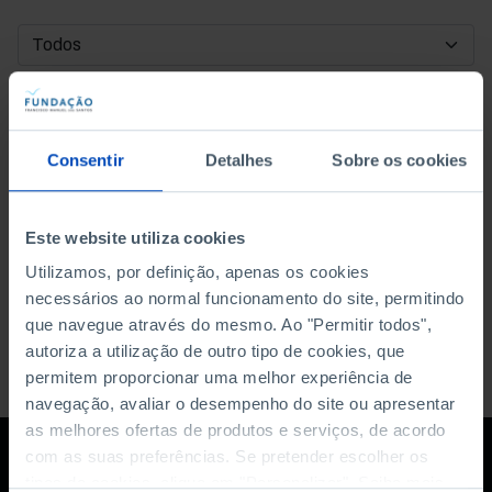
DATA DE INÍCIO
DATA DE FIM
Consentir
Detalhes
Sobre os cookies
ORDENAR POR
Este website utiliza cookies
Utilizamos, por definição, apenas os cookies
necessários ao normal funcionamento do site, permitindo
que navegue através do mesmo. Ao "Permitir todos",
autoriza a utilização de outro tipo de cookies, que
permitem proporcionar uma melhor experiência de
navegação, avaliar o desempenho do site ou apresentar
as melhores ofertas de produtos e serviços, de acordo
com as suas preferências. Se pretender escolher os
tipos de cookies, clique em "Personalizar". Saiba mais