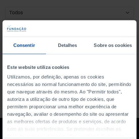
DATA DE INÍCIO
DATA DE FIM
Consentir
Detalhes
Sobre os cookies
ORDENAR POR
Este website utiliza cookies
Utilizamos, por definição, apenas os cookies
necessários ao normal funcionamento do site, permitindo
que navegue através do mesmo. Ao "Permitir todos",
autoriza a utilização de outro tipo de cookies, que
permitem proporcionar uma melhor experiência de
navegação, avaliar o desempenho do site ou apresentar
as melhores ofertas de produtos e serviços, de acordo
com as suas preferências. Se pretender escolher os
tipos de cookies, clique em "Personalizar". Saiba mais