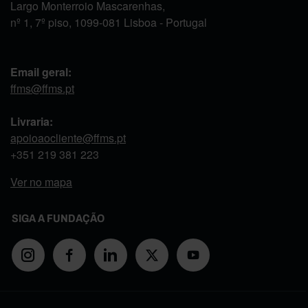
Largo Monterroio Mascarenhas,
nº 1, 7º piso, 1099-081 Lisboa - Portugal
Email geral:
ffms@ffms.pt
Livraria:
apoioaocliente@ffms.pt
+351
219 381 223
Ver no mapa
SIGA A FUNDAÇÃO