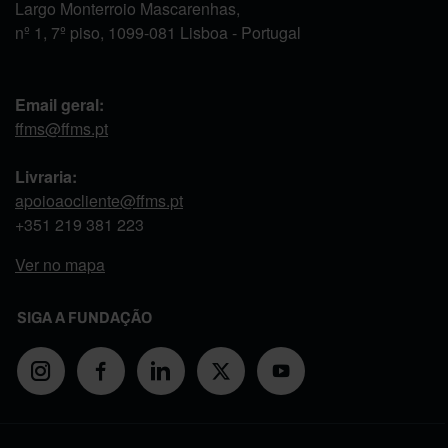
Largo Monterroio Mascarenhas,
nº 1, 7º piso, 1099-081 Lisboa - Portugal
Email geral:
ffms@ffms.pt
Livraria:
apoioaocliente@ffms.pt
+351
219 381 223
Ver no mapa
SIGA A FUNDAÇÃO