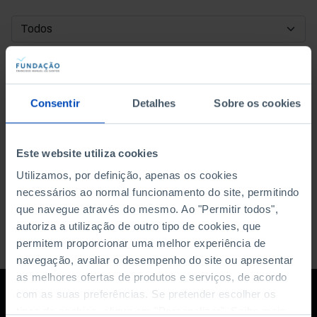
DATA DE INÍCIO
DATA DE FIM
Consentir
Detalhes
Sobre os cookies
ORDENAR POR
Este website utiliza cookies
Utilizamos, por definição, apenas os cookies
necessários ao normal funcionamento do site, permitindo
que navegue através do mesmo. Ao "Permitir todos",
autoriza a utilização de outro tipo de cookies, que
permitem proporcionar uma melhor experiência de
navegação, avaliar o desempenho do site ou apresentar
as melhores ofertas de produtos e serviços, de acordo
com as suas preferências. Se pretender escolher os
tipos de cookies, clique em "Personalizar". Saiba mais