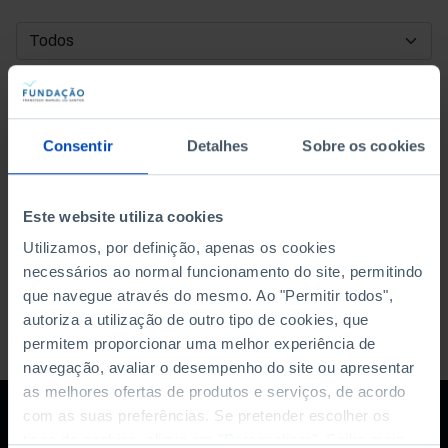
DATA DE INÍCIO
DATA DE FIM
Consentir
Detalhes
Sobre os cookies
ORDENAR POR
Este website utiliza cookies
Utilizamos, por definição, apenas os cookies
necessários ao normal funcionamento do site, permitindo
que navegue através do mesmo. Ao "Permitir todos",
autoriza a utilização de outro tipo de cookies, que
permitem proporcionar uma melhor experiência de
navegação, avaliar o desempenho do site ou apresentar
as melhores ofertas de produtos e serviços, de acordo
com as suas preferências. Se pretender escolher os
tipos de cookies, clique em "Personalizar". Saiba mais