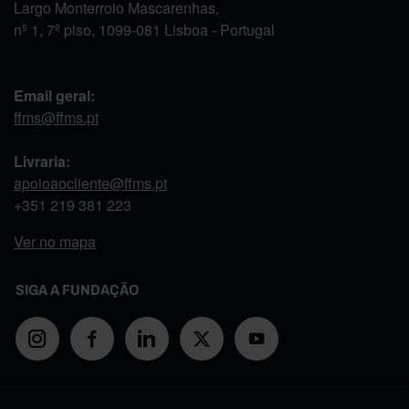
Largo Monterroio Mascarenhas,
nº 1, 7º piso, 1099-081 Lisboa - Portugal
Email geral:
ffms@ffms.pt
Livraria:
apoioaocliente@ffms.pt
+351
219 381 223
Ver no mapa
SIGA A FUNDAÇÃO