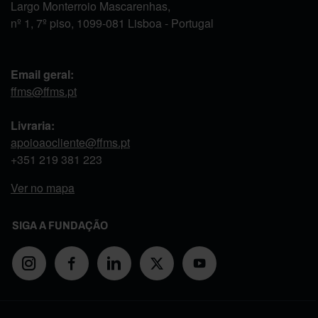
Largo Monterroio Mascarenhas,
nº 1, 7º piso, 1099-081 Lisboa - Portugal
Email geral:
ffms@ffms.pt
Livraria:
apoioaocliente@ffms.pt
+351
219 381 223
Ver no mapa
SIGA A FUNDAÇÃO