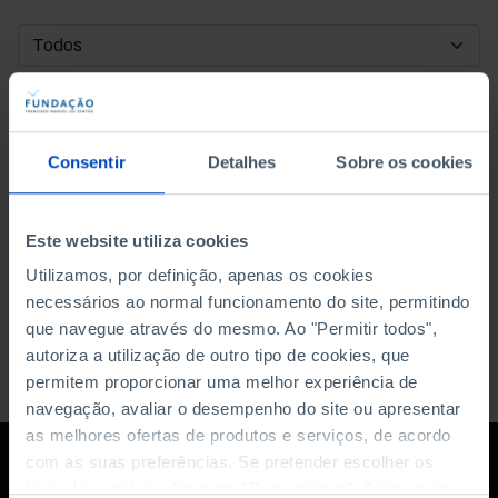
DATA DE INÍCIO
DATA DE FIM
Consentir
Detalhes
Sobre os cookies
ORDENAR POR
Este website utiliza cookies
Utilizamos, por definição, apenas os cookies
necessários ao normal funcionamento do site, permitindo
que navegue através do mesmo. Ao "Permitir todos",
autoriza a utilização de outro tipo de cookies, que
permitem proporcionar uma melhor experiência de
navegação, avaliar o desempenho do site ou apresentar
as melhores ofertas de produtos e serviços, de acordo
com as suas preferências. Se pretender escolher os
tipos de cookies, clique em "Personalizar". Saiba mais