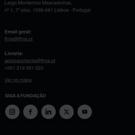
Largo Monterroio Mascarenhas,
nº 1, 7º piso, 1099-081 Lisboa - Portugal
Email geral:
ffms@ffms.pt
Livraria:
apoioaocliente@ffms.pt
+351
219 381 223
Ver no mapa
SIGA A FUNDAÇÃO