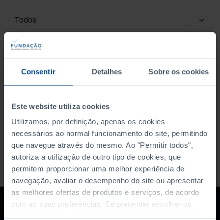
DATA DE INÍCIO
DATA DE FIM
Consentir
Detalhes
Sobre os cookies
ORDENAR POR
Este website utiliza cookies
Utilizamos, por definição, apenas os cookies
necessários ao normal funcionamento do site, permitindo
que navegue através do mesmo. Ao "Permitir todos",
autoriza a utilização de outro tipo de cookies, que
permitem proporcionar uma melhor experiência de
navegação, avaliar o desempenho do site ou apresentar
as melhores ofertas de produtos e serviços, de acordo
com as suas preferências. Se pretender escolher os
tipos de cookies, clique em "Personalizar". Saiba mais